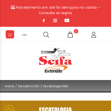
Parcelamento em até 6x sem juros no cartão -
Consulte as regras
0
BUSCAR
Home
Disciplina EAD
Escatologia EAD