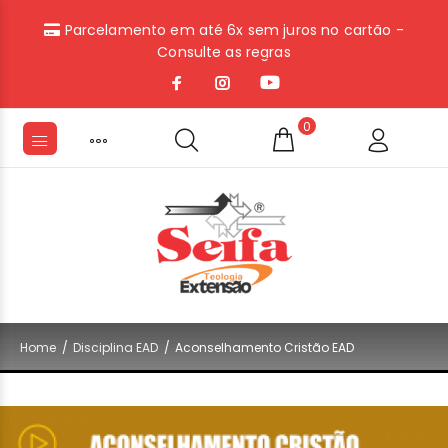
Parcelamento em até 6x sem juros no cartão -
Consulte as regras
0
BUSCAR
Home
Disciplina EAD
Aconselhamento Cristão EAD