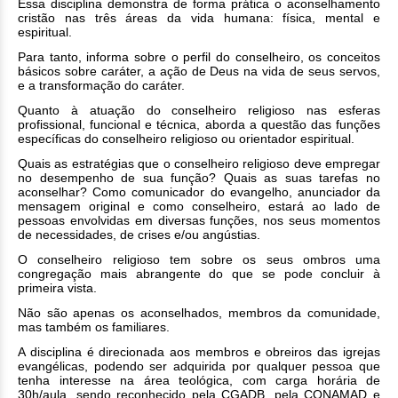
Essa disciplina demonstra de forma prática o aconselhamento
cristão nas três áreas da vida humana: física, mental e
espiritual.
Para tanto, informa sobre o perfil do conselheiro, os conceitos
básicos sobre caráter, a ação de Deus na vida de seus servos,
e a transformação do caráter.
Quanto à atuação do conselheiro religioso nas esferas
profissional, funcional e técnica, aborda a questão das funções
específicas do conselheiro religioso ou orientador espiritual.
Quais as estratégias que o conselheiro religioso deve empregar
no desempenho de sua função? Quais as suas tarefas no
aconselhar? Como comunicador do evangelho, anunciador da
mensagem original e como conselheiro, estará ao lado de
pessoas envolvidas em diversas funções, nos seus momentos
de necessidades, de crises e/ou angústias.
O conselheiro religioso tem sobre os seus ombros uma
congregação mais abrangente do que se pode concluir à
primeira vista.
Não são apenas os aconselhados, membros da comunidade,
mas também os familiares.
A disciplina é direcionada aos membros e obreiros das igrejas
evangélicas, podendo ser adquirida por qualquer pessoa que
tenha interesse na área teológica, com carga horária de
30h/aula, sendo reconhecido pela CGADB, pela CONAMAD e